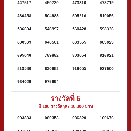
447517
450730
473310
473719
480458
504983
505216
510056
536604
546997
560428
598336
636369
646501
663555
689623
695046
789882
803054
816821
819580
830883
918055
927600
964029
975994
รางวัลที่ 5
มี 100 รางวัลๆละ 10,000 บาท
003833
080353
086329
100676