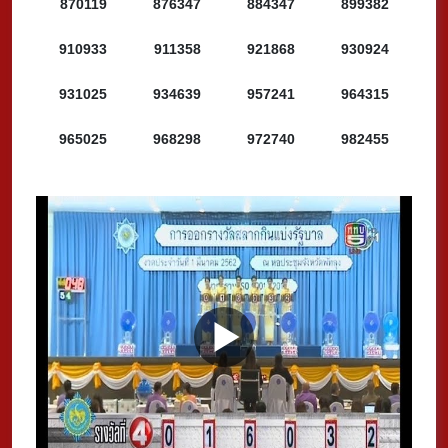
870119
876347
884347
899382
910933
911358
921868
930924
931025
934639
957241
964315
965025
968298
972740
982455