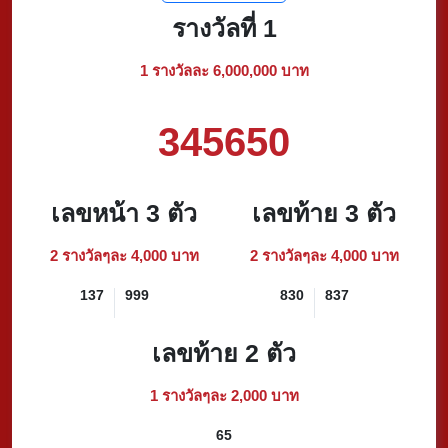
รางวัลที่ 1
1 รางวัลละ 6,000,000 บาท
345650
เลขหน้า 3 ตัว
เลขท้าย 3 ตัว
2 รางวัลๆละ 4,000 บาท
2 รางวัลๆละ 4,000 บาท
137
999
830
837
เลขท้าย 2 ตัว
1 รางวัลๆละ 2,000 บาท
65