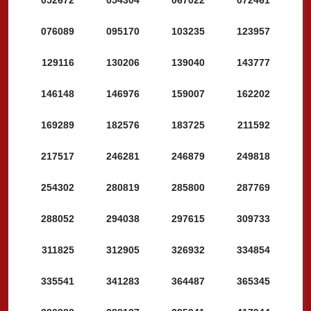
052672
054304
067022
072461
076089
095170
103235
123957
129116
130206
139040
143777
146148
146976
159007
162202
169289
182576
183725
211592
217517
246281
246879
249818
254302
280819
285800
287769
288052
294038
297615
309733
311825
312905
326932
334854
335541
341283
364487
365345