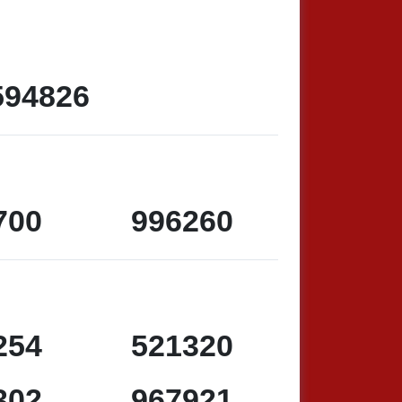
594826
700
996260
254
521320
302
967921