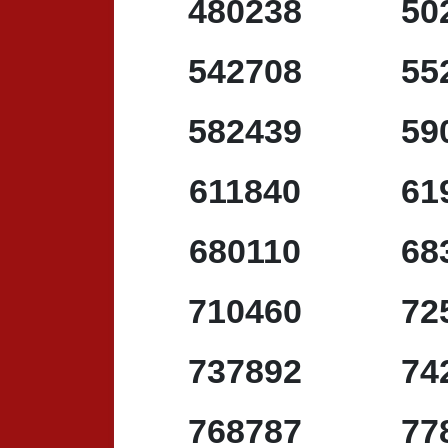
480238
50
542708
55
582439
59
611840
61
680110
68
710460
72
737892
74
768787
77