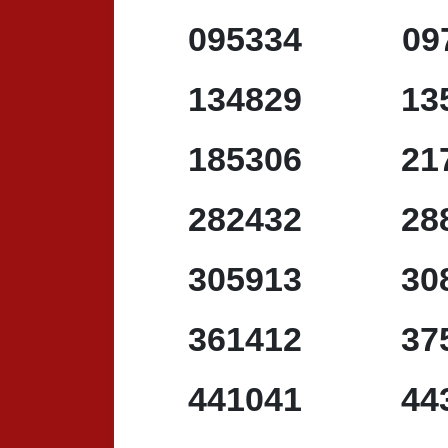
095334
09
134829
13
185306
21
282432
28
305913
30
361412
37
441041
44