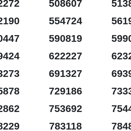
2272
508607
513
2190
554724
561
0447
590819
599
9424
622227
623
3273
691327
693
5878
729186
733
2862
753692
754
8229
783118
784