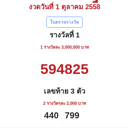
งวดวันที่ 1 ตุลาคม 2558
ใบตรวจรางวัล
รางวัลที่ 1
1 รางวัลละ 3,000,000 บาท
594825
เลขท้าย 3 ตัว
2 รางวัลๆละ 2,000 บาท
440
799