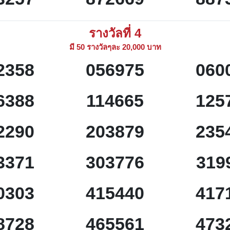
รางวัลที่ 4
มี 50 รางวัลๆละ 20,000 บาท
2358
056975
060
6388
114665
125
2290
203879
235
3371
303776
319
0303
415440
417
8728
465561
473