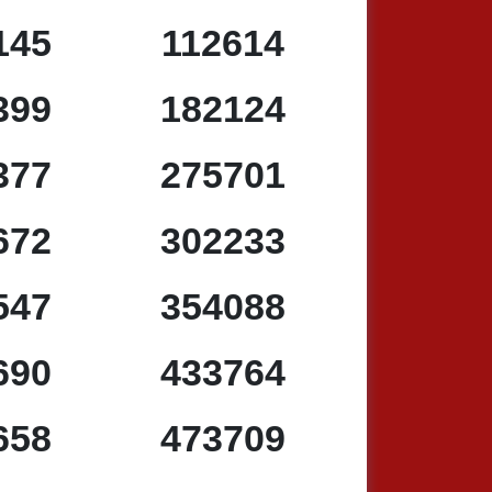
145
112614
399
182124
377
275701
672
302233
547
354088
690
433764
658
473709