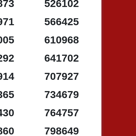
873
526102
971
566425
005
610968
292
641702
914
707927
365
734679
430
764757
860
798649