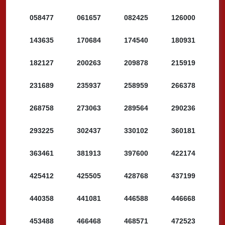
058477
061657
082425
126000
143635
170684
174540
180931
182127
200263
209878
215919
231689
235937
258959
266378
268758
273063
289564
290236
293225
302437
330102
360181
363461
381913
397600
422174
425412
425505
428768
437199
440358
441081
446588
446668
453488
466468
468571
472523