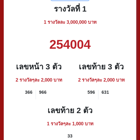
รางวัลที่ 1
1 รางวัลละ 3,000,000 บาท
254004
เลขหน้า 3 ตัว
เลขท้าย 3 ตัว
2 รางวัลๆละ 2,000 บาท
2 รางวัลๆละ 2,000 บาท
366
966
596
631
เลขท้าย 2 ตัว
1 รางวัลๆละ 1,000 บาท
33