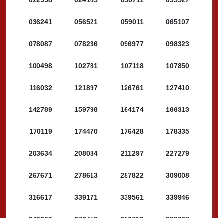
022558
024185
030711
035527
036241
056521
059011
065107
078087
078236
096977
098323
100498
102781
107118
107850
116032
121897
126761
127410
142789
159798
164174
166313
170119
174470
176428
178335
203634
208084
211297
227279
267671
278613
287822
309008
316617
339171
339561
339946