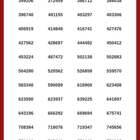
349206
372459
386712
388038
396740
401155
403297
403306
406919
414849
416741
427476
427562
428697
444492
450412
453224
487472
502138
502883
504280
520562
526858
539570
583340
590089
618900
623408
623590
623937
639225
641897
643196
666292
669694
675741
708384
718076
719347
745656