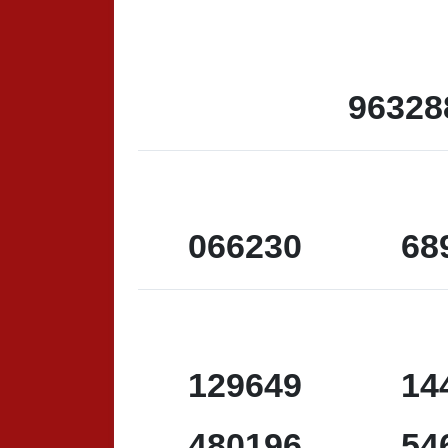
96328
066230
68
129649
14
480196
54