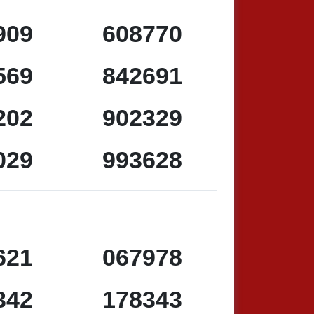
909
608770
569
842691
202
902329
029
993628
621
067978
342
178343