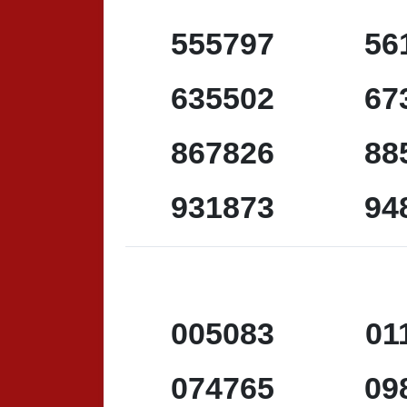
555797
56
635502
67
867826
88
931873
94
005083
01
074765
09