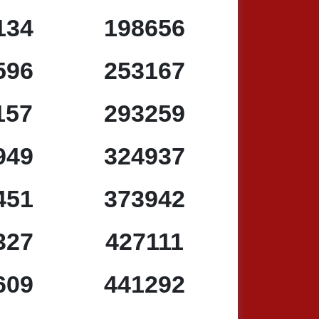
134
198656
596
253167
157
293259
949
324937
451
373942
327
427111
609
441292