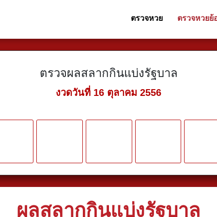
ตรวจหวย
ตรวจหวยย้
ตรวจผลสลากกินแบ่งรัฐบาล
งวดวันที่ 16 ตุลาคม 2556
ผลสลากกินแบ่งรัฐบาล