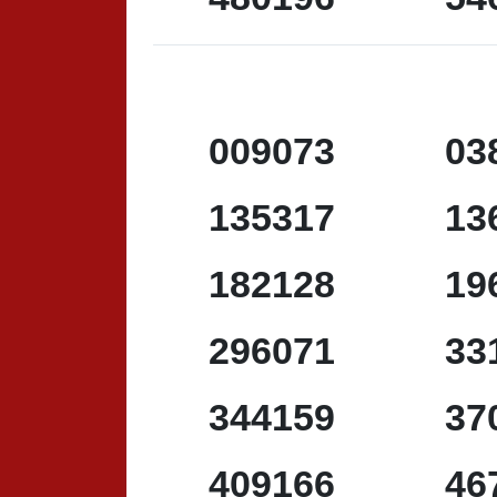
009073
03
135317
13
182128
19
296071
33
344159
37
409166
46