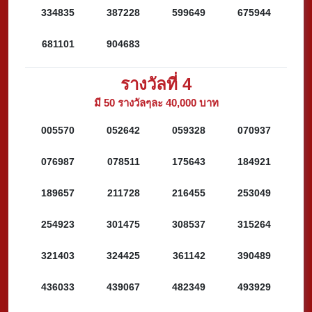
334835
387228
599649
675944
681101
904683
รางวัลที่ 4
มี 50 รางวัลๆละ 40,000 บาท
005570
052642
059328
070937
076987
078511
175643
184921
189657
211728
216455
253049
254923
301475
308537
315264
321403
324425
361142
390489
436033
439067
482349
493929