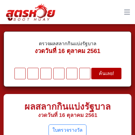
ตรวจผลสลากกินแบ่งรัฐบาล
งวดวันที่ 16 ตุลาคม 2561
ค้นเลย!
ผลสลากกินแบ่งรัฐบาล
งวดวันที่ 16 ตุลาคม 2561
ใบตรวจรางวัล