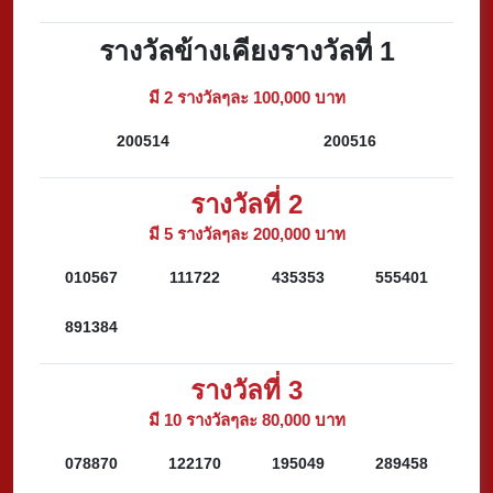
รางวัลข้างเคียงรางวัลที่ 1
มี 2 รางวัลๆละ 100,000 บาท
200514
200516
รางวัลที่ 2
มี 5 รางวัลๆละ 200,000 บาท
010567
111722
435353
555401
891384
รางวัลที่ 3
มี 10 รางวัลๆละ 80,000 บาท
078870
122170
195049
289458