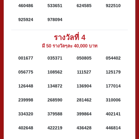
460486
533651
624585
922510
925924
978094
รางวัลที่ 4
มี 50 รางวัลๆละ 40,000 บาท
001677
035371
050805
054402
056775
108562
111527
125179
126448
134872
136904
177014
239998
268590
281462
310006
334320
379588
399864
402141
402648
422219
436428
446814