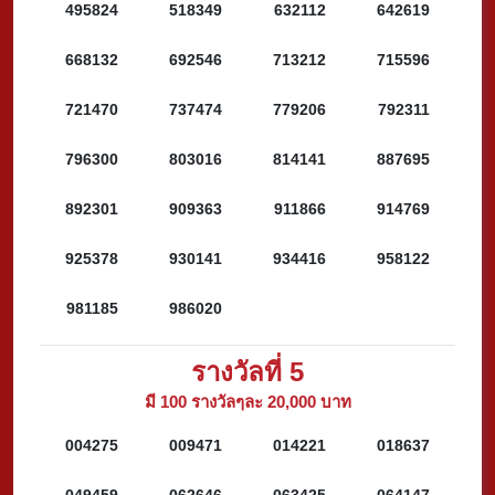
495824
518349
632112
642619
668132
692546
713212
715596
721470
737474
779206
792311
796300
803016
814141
887695
892301
909363
911866
914769
925378
930141
934416
958122
981185
986020
รางวัลที่ 5
มี 100 รางวัลๆละ 20,000 บาท
004275
009471
014221
018637