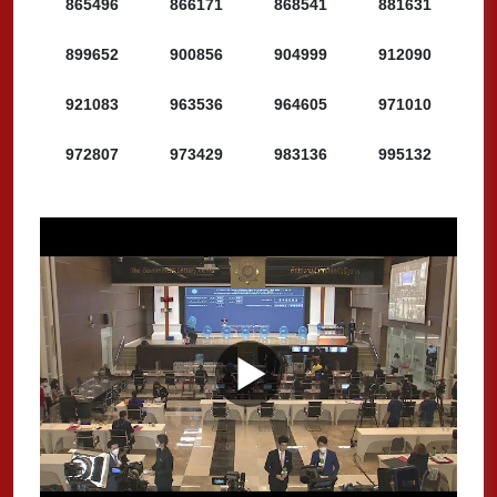
865496
866171
868541
881631
899652
900856
904999
912090
921083
963536
964605
971010
972807
973429
983136
995132