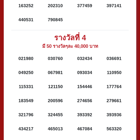
163252
202310
377459
397141
440531
790845
รางวัลที่ 4
มี 50 รางวัลๆละ 40,000 บาท
021980
030760
032434
036691
049250
067981
093034
110950
115331
121150
154446
177764
183549
200596
274656
279661
321796
324455
393392
393936
434217
465013
467084
563320