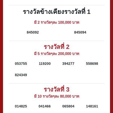
รางวัลข้างเคียงรางวัลที่ 1
มี 2 รางวัลๆละ 100,000 บาท
845092
845094
รางวัลที่ 2
มี 5 รางวัลๆละ 200,000 บาท
053755
119200
394277
558698
824349
รางวัลที่ 3
มี 10 รางวัลๆละ 80,000 บาท
014825
041466
065804
148161