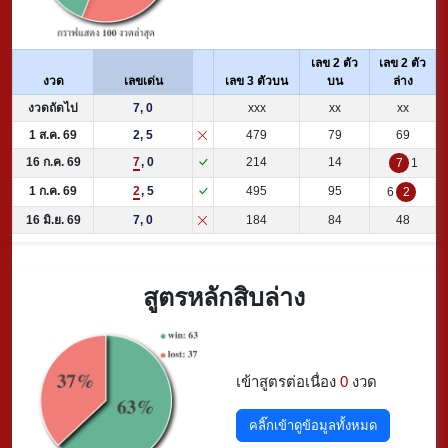
เลข 2 ตัว
เลข 2 ตัว
งวด
เลขเด่น
เลข 3 ตัวบน
บน
ล่าง
งวดถัดไป
7, 0
xxx
xx
xx
1 ส.ค. 69
2, 5
479
79
69
16 ก.ค. 69
7
, 0
214
14
7
1
1 ก.ค. 69
2
, 5
495
95
6
2
16 มิ.ย. 69
7, 0
184
84
48
สูตรหลักสิบล่าง
เข้าสูตรต่อเนื่อง
0
งวด
คลิ๊กเข้าดูข้อมูลทั้งหมด