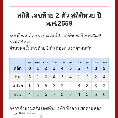
สถิติ เลขท้าย 2 ตัว สถิติหวย ปี
พ.ศ.2559
เลขท้าย 2 ตัว ของรางวัลที่ 1 , สถิติหวย ปี พ.ศ.2559
รวม 24 งวด
จำนวนครั้ง เลขท้าย 2 ตัว ที่ออก แยกตามหลัก
เลข
เลข
เลข
เลข
เลข
เลข
เลข
เลข
เลข
เลข
หลัก
0
1
2
3
4
5
6
7
8
9
สิบ
3
1
0
4
3
4
1
2
2
4
หน่วย
1
0
5
3
2
2
3
3
3
2
รวม
4
1
5
7
5
6
4
5
5
6
กราฟจำนวนครั้ง เลขท้าย 2 ตัว ที่ออก แยกตามหลัก