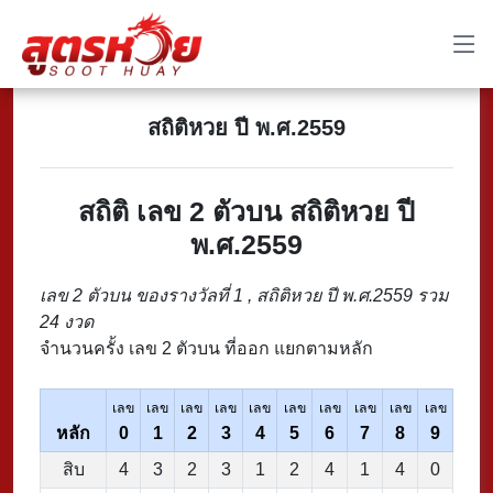
สถิติหวย ปี พ.ศ.2559
สถิติ เลข 2 ตัวบน สถิติหวย ปี
พ.ศ.2559
เลข 2 ตัวบน ของรางวัลที่ 1 , สถิติหวย ปี พ.ศ.2559 รวม
24 งวด
จำนวนครั้ง เลข 2 ตัวบน ที่ออก แยกตามหลัก
เลข
เลข
เลข
เลข
เลข
เลข
เลข
เลข
เลข
เลข
หลัก
0
1
2
3
4
5
6
7
8
9
สิบ
4
3
2
3
1
2
4
1
4
0