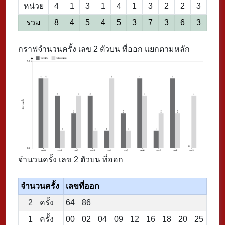
หน่วย
4
1
3
1
4
1
3
2
2
3
รวม
8
4
5
4
5
3
7
3
6
3
กราฟจำนวนครั้ง เลข 2 ตัวบน ที่ออก แยกตามหลัก
จำนวนครั้ง เลข 2 ตัวบน ที่ออก
จำนวนครั้ง
เลขที่ออก
2 ครั้ง
64 86
1 ครั้ง
00 02 04 09 12 16 18 20 25