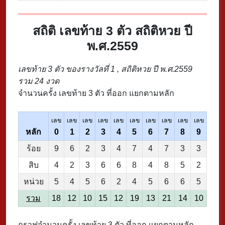
สถิติ เลขท้าย 3 ตัว สถิติหวย ปี
พ.ศ.2559
เลขท้าย 3 ตัว ของรางวัลที่ 1 , สถิติหวย ปี พ.ศ.2559
รวม 24 งวด
จำนวนครั้ง เลขท้าย 3 ตัว ที่ออก แยกตามหลัก
เลข
เลข
เลข
เลข
เลข
เลข
เลข
เลข
เลข
เลข
หลัก
0
1
2
3
4
5
6
7
8
9
ร้อย
9
6
2
3
4
7
4
7
3
3
สิบ
4
2
3
6
6
8
4
8
5
2
หน่วย
5
4
5
6
2
4
5
6
6
5
รวม
18
12
10
15
12
19
13
21
14
10
กราฟจำนวนครั้ง เลขท้าย 3 ตัว ที่ออก แยกตามหลัก