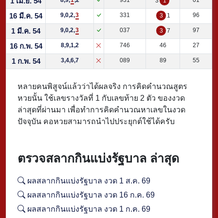
1 เม.ย. 54
8,9,
1
,2
931
01
3
1
16 มี.ค. 54
9,0,2,
3
331
96
3
1
1 มี.ค. 54
9,0,2,
3
037
97
3
7
16 ก.พ. 54
8,9,1,2
746
46
27
1 ก.พ. 54
3,4,6,7
089
89
55
หลายคนพิสูจน์แล้วว่าได้ผลจริง การคิดคำนวณสูตร
หวยนั้น ใช้เลขรางวัลที่ 1 กับเลขท้าย 2 ตัว ของงวด
ล่าสุดที่ผ่านมา เพื่อทำการคิดคำนวณหาเลขในงวด
ปัจจุบัน คอหวยสามารถนำไปประยุกต์ใช้ได้ครับ
ตรวจสลากกินแบ่งรัฐบาล ล่าสุด
ผลสลากกินแบ่งรัฐบาล งวด 1 ส.ค. 69
ผลสลากกินแบ่งรัฐบาล งวด 16 ก.ค. 69
ผลสลากกินแบ่งรัฐบาล งวด 1 ก.ค. 69