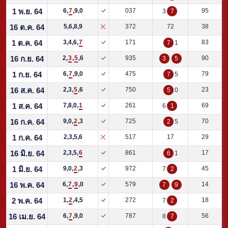
1 พ.ย. 64
6,
7
,9,0
037
95
3
7
16 ต.ค. 64
5,6,8,9
372
72
38
1 ต.ค. 64
3,4,6,
7
171
83
7
1
16 ก.ย. 64
2,
3
,
5
,6
935
90
3
5
1 ก.ย. 64
6,
7
,9,0
475
79
7
5
16 ส.ค. 64
2,3,
5
,6
750
23
5
0
1 ส.ค. 64
7,8,0,
1
261
69
6
1
16 ก.ค. 64
9,0,
2
,3
725
70
2
5
1 ก.ค. 64
2,3,5,6
517
17
29
16 มิ.ย. 64
2,3,5,
6
861
17
6
1
1 มิ.ย. 64
9,0,
2
,3
972
45
7
2
16 พ.ค. 64
6,
7
,
9
,0
579
14
7
9
2 พ.ค. 64
1,
2
,4,5
272
18
7
2
16 เม.ย. 64
6,
7
,9,0
787
56
8
7