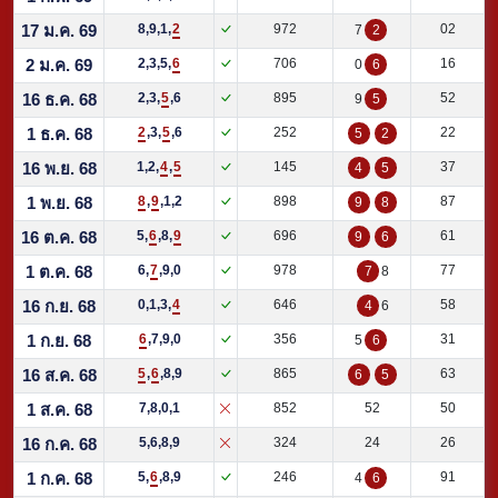
17 ม.ค. 69
8,9,1,
2
972
02
7
2
2 ม.ค. 69
2,3,5,
6
706
16
0
6
16 ธ.ค. 68
2,3,
5
,6
895
52
9
5
1 ธ.ค. 68
2
,3,
5
,6
252
22
5
2
16 พ.ย. 68
1,2,
4
,
5
145
37
4
5
1 พ.ย. 68
8
,
9
,1,2
898
87
9
8
16 ต.ค. 68
5,
6
,8,
9
696
61
9
6
1 ต.ค. 68
6,
7
,9,0
978
77
7
8
16 ก.ย. 68
0,1,3,
4
646
58
4
6
1 ก.ย. 68
6
,7,9,0
356
31
5
6
16 ส.ค. 68
5
,
6
,8,9
865
63
6
5
1 ส.ค. 68
7,8,0,1
852
52
50
16 ก.ค. 68
5,6,8,9
324
24
26
1 ก.ค. 68
5,
6
,8,9
246
91
4
6