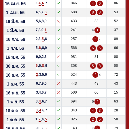
16 เม.ย. 56
3,
4
,
6
,7
846
86
4
6
1 เม.ย. 56
4,5,7,
8
688
53
8
8
16 มี.ค. 56
5,6,8,9
433
33
52
1 มี.ค. 56
7,8,0,
1
241
37
4
1
16 ก.พ. 56
2,3,
5
,6
257
09
5
7
1 ก.พ. 56
5,
6
,8,9
566
66
6
6
16 ม.ค. 56
9,0,2,3
981
81
08
30 ธ.ค. 55
5
,6,
8
,9
358
00
5
8
16 ธ.ค. 55
2
,3,5,6
524
72
2
4
1 ธ.ค. 55
6,7,9,0
443
43
43
16 พ.ย. 55
3,4,6,7
500
00
15
1 พ.ย. 55
3,
4
,6,7
694
63
9
4
16 ต.ค. 55
3
,
4
,6,7
343
28
4
3
1 ต.ค. 55
1,
2
,4,
5
025
58
2
5
16 ก.ย. 55
9,0,2,
3
143
79
4
3