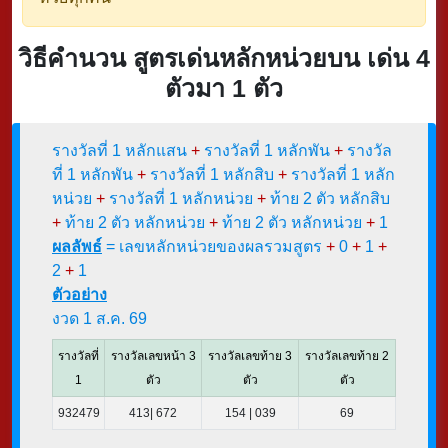
วิธีคำนวน สูตรเด่นหลักหน่วยบน เด่น 4
ตัวมา 1 ตัว
รางวัลที่ 1 หลักแสน
+
รางวัลที่ 1 หลักพัน
+
รางวัล
ที่ 1 หลักพัน
+
รางวัลที่ 1 หลักสิบ
+
รางวัลที่ 1 หลัก
หน่วย
+
รางวัลที่ 1 หลักหน่วย
+
ท้าย 2 ตัว หลักสิบ
+
ท้าย 2 ตัว หลักหน่วย
+
ท้าย 2 ตัว หลักหน่วย
+
1
ผลลัพธ์
= เลขหลักหน่วยของผลรวมสูตร
+
0
+
1
+
2
+
1
ตัวอย่าง
งวด 1 ส.ค. 69
รางวัลที่
รางวัลเลขหน้า 3
รางวัลเลขท้าย 3
รางวัลเลขท้าย 2
1
ตัว
ตัว
ตัว
932479
413| 672
154 | 039
69