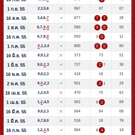
1 ก.ย. 55
2,3,5,6
997
97
07
16 ส.ค. 55
3,4,6,
7
877
28
7
7
1 ส.ค. 55
6,7,
9
,
0
590
50
9
0
16 ก.ค. 55
6,7,9,
0
050
11
5
0
1 ก.ค. 55
0
,1,3,4
900
60
0
0
16 มิ.ย. 55
8,9,1,2
373
73
51
1 มิ.ย. 55
9,0,
2
,3
727
38
2
7
16 พ.ค. 55
9,0,2,3
418
18
31
2 พ.ค. 55
9,
0
,2,3
501
29
0
1
16 เม.ย. 55
1,2,4,5
470
70
62
1 เม.ย. 55
1,
2
,4,5
562
69
6
2
16 มี.ค. 55
9,0,2,3
064
64
08
1 มี.ค. 55
6,7,9,0
518
18
79
16 ก.พ. 55
1,2,
4
,5
684
18
8
4