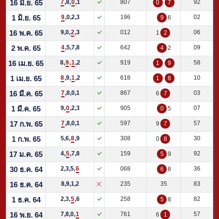
16 มิ.ย. 65
7
,8,
0
,1
807
92
0
7
1 มิ.ย. 65
9
,0,2,3
196
02
9
6
16 พ.ค. 65
9,0,
2
,3
012
06
1
2
2 พ.ค. 65
4
,5,7,8
642
09
4
2
16 เม.ย. 65
8,
9
,
1
,2
919
58
1
9
1 เม.ย. 65
8
,9,
1
,2
618
10
1
8
16 มี.ค. 65
7
,8,0,1
867
03
6
7
1 มี.ค. 65
9,
0
,2,3
905
07
0
5
17 ก.พ. 65
7
,8,0,1
597
57
9
7
1 ก.พ. 65
5,6,
8
,9
308
30
0
8
17 ม.ค. 65
4,
5
,7,8
159
92
5
9
30 ธ.ค. 64
2,3,5,
6
068
36
6
8
16 ธ.ค. 64
8,9,1,2
235
35
83
1 ธ.ค. 64
2,3,
5
,6
258
82
5
8
16 พ.ย. 64
7,8,0,
1
761
57
6
1